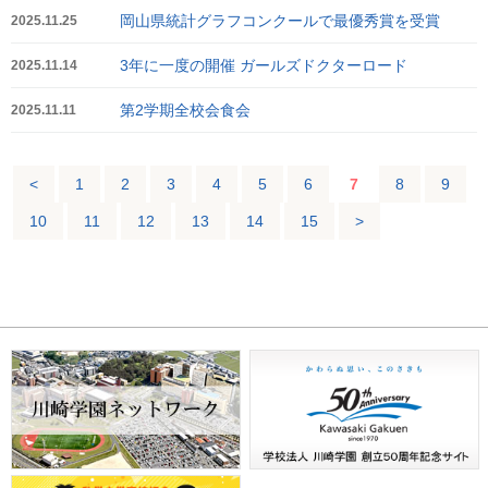
岡山県統計グラフコンクールで最優秀賞を受賞
2025.11.25
3年に一度の開催 ガールズドクターロード
2025.11.14
第2学期全校会食会
2025.11.11
<
1
2
3
4
5
6
7
8
9
10
11
12
13
14
15
>